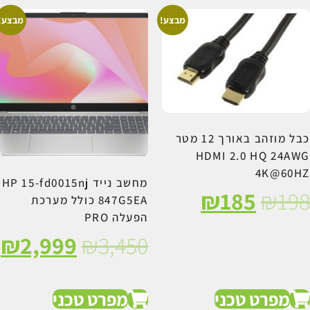
מבצע!
מבצע!
כבל מוזהב באורך 12 מטר
HDMI 2.0 HQ 24AW
4K@60H
מחשב נייד HP 15-fd0015nj
₪
185
₪
19
847G5EA כולל מערכת
הפעלה PRO
₪
2,999
₪
3,450
מפרט טכני
מפרט טכני