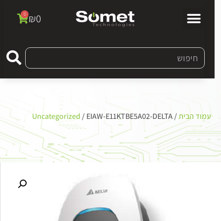
0
₪
0
עמוד הבית
/
/ EIAW-E11KTBE5A02-DELTA
Uncategorized