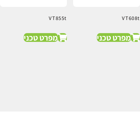
VT855t
VT608t
מפרט טכני
מפרט טכני