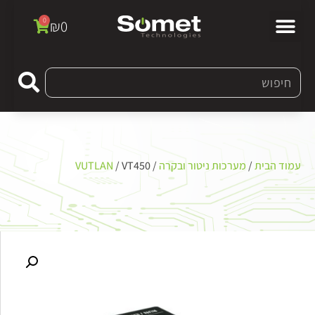
0
₪
0
עמוד הבית
/
מערכות ניטור ובקרה
/
/ VT450
VUTLAN