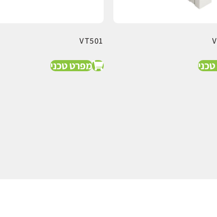
VT501
טכני
מפרט טכני