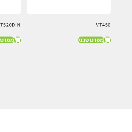
VT520DIN
VT450
מפרט טכני
מפרט 