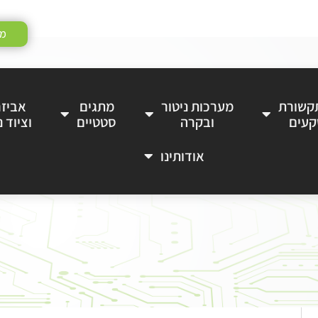
מע
תקשורת
מערכות ניטור
מתגים
אביזר
קעים
ובקרה
סטטיים
וציוד נ
אודותינו