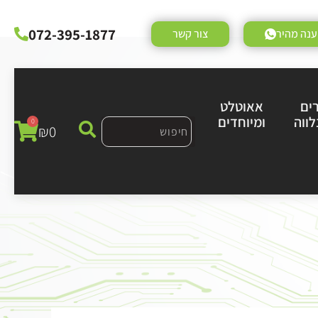
072-395-1877
נה מהיר
צור קשר
ים
אאוטלט
לווה
ומיוחדים
0
₪
0