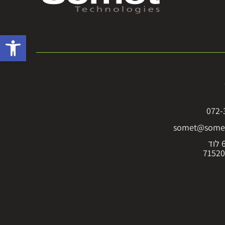
פתח סרגל 
072-
somet@somet