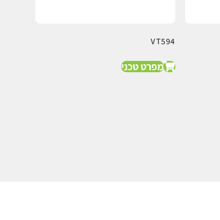
VT594
מפרט טכני