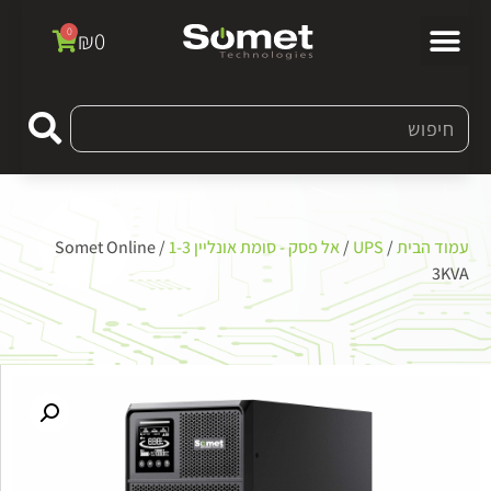
0
₪
0
עמוד הבית
/
UPS
/
אל פסק - סומת אונליין 1-3
/ Somet Online
3KVA