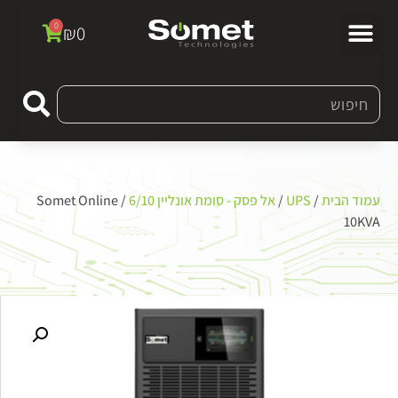
0
₪
0
עמוד הבית
/
UPS
/
אל פסק - סומת אונליין 6/10
/ Somet Online
10KVA