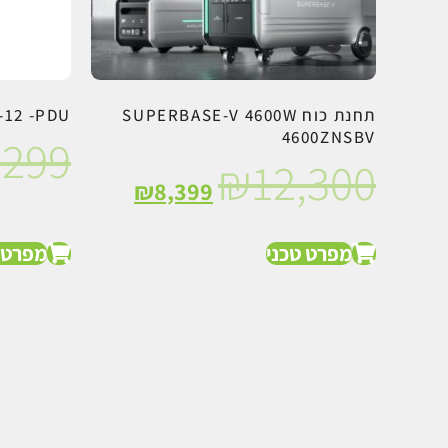
תחנת כוח SUPERBASE-V 4600W
-12 -PDU
4600ZNSBV
₪
299
₪
12,300
₪
8,399
מפרט טכני
מפרט 