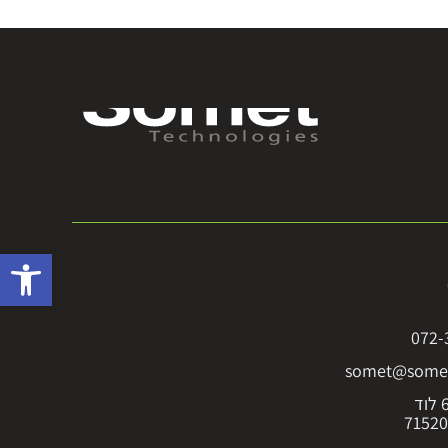
פתח סרגל 
072-
somet@somet