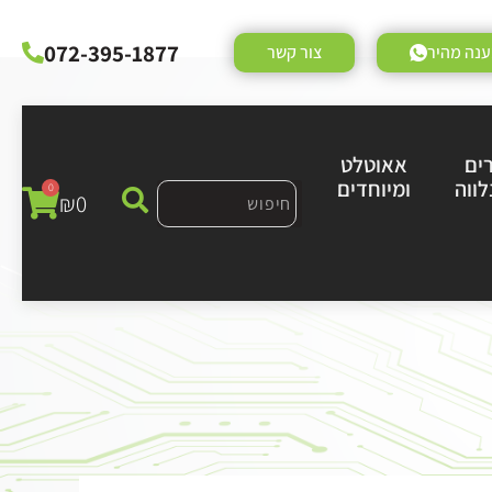
072-395-1877
נה מהיר
צור קשר
ים
אאוטלט
לווה
ומיוחדים
0
₪
0