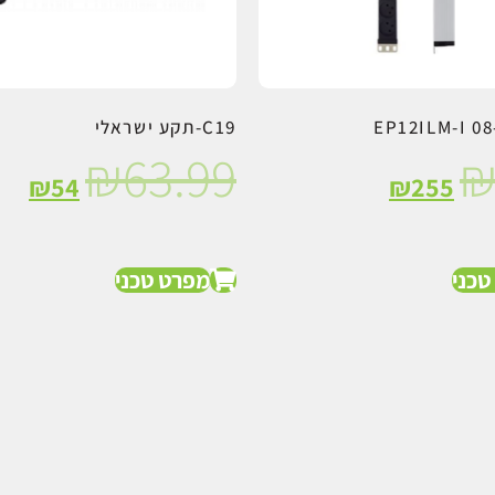
EP12ILM-I 08
C19-תקע ישראלי
₪
63.99
₪
54
₪
255
טכני
מפרט טכני