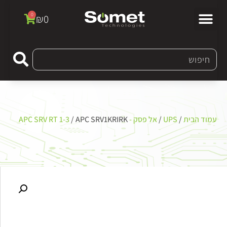
0
₪
0
עמוד הבית
/
UPS
/
אל פסק - APC SRV RT 1-3
/ APC SRV1KRIRK