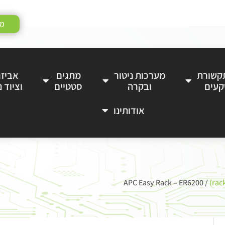
מע
תקשורת
מערכות ניטור
מתגים
אביזר
קעים
ובקרה
סטטיים
וציוד נ
אודותינו
/ APC Easy Rack – ER6200