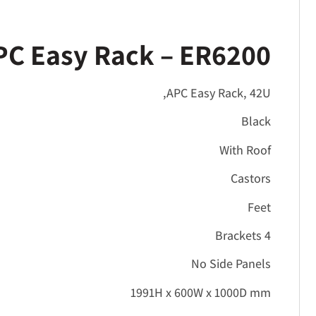
PC Easy Rack – ER6200
APC Easy Rack, 42U,
Black
With Roof
Castors
Feet
4 Brackets
No Side Panels
1991H x 600W x 1000D mm