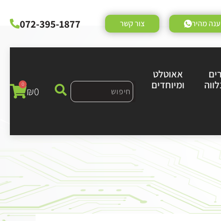
072-395-1877
נה מהיר
צור קשר
ים
אאוטלט
לווה
ומיוחדים
0
₪
0