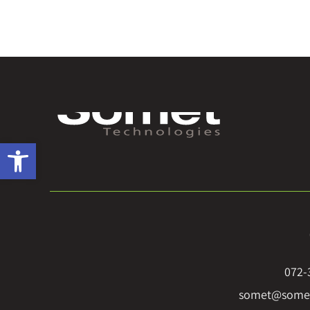
פתח סרגל 
072-
somet@somet