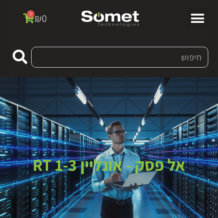
0
₪
0
אל פסק - אונליין RT 1-3