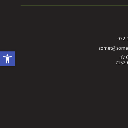
072-
somet@somet
פתח סרגל 