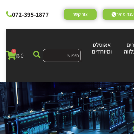
072-395-1877
נה מהיר
צור קשר
ים
אאוטלט
לווה
ומיוחדים
0
₪
0